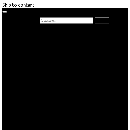
Skip to content
Caută după:
Prefață de carte
Recenzii
Recenzii cărți copii
Nou în bibliotecă
Poezii
Interviuri
Cartea lunii
Tag-uri și Top-uri
Mămici și Copilași
Joburi
Beauty / Fashion
Rețete
Altele
Home/Deco
SuperBlog
Guest post
Impresii
Filme
Produse