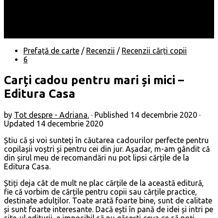
Locuri
Muzică/ Artiști
Evenimente
Contact
Prefață de carte
/
Recenzii
/
Recenzii cărți copii
6
Carți cadou pentru mari și mici –
Editura Casa
by
Tot despre - Adriana.
· Published
14 decembrie 2020
·
Updated
14 decembrie 2020
Știu că și voi sunteți în căutarea cadourilor perfecte pentru
copilașii voștri și pentru cei din jur. Așadar, m-am gândit că
din șirul meu de recomandări nu pot lipsi cărțile de la
Editura Casa.
Știți deja cât de mult ne plac cărțile de la această editură,
fie că vorbim de cărțile pentru copii sau cărțile practice,
destinate adulților. Toate arată foarte bine, sunt de calitate
și sunt foarte interesante. Dacă ești în pană de idei și intri pe
site-ul editurii, e imposibil să nu găsești ceva ce să poți