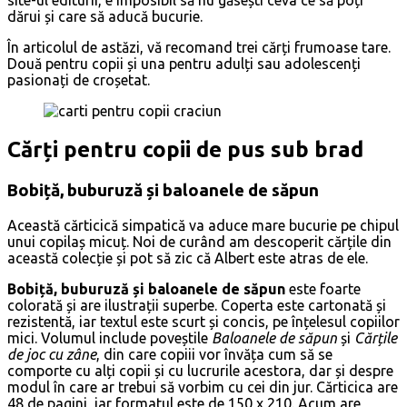
dărui și care să aducă bucurie.
În articolul de astăzi, vă recomand trei cărți frumoase tare.
Două pentru copii și una pentru adulți sau adolescenți
pasionați de croșetat.
Cărți pentru copii de pus sub brad
Bobiță, buburuză și baloanele de săpun
Această cărticică simpatică va aduce mare bucurie pe chipul
unui copilaș micuț. Noi de curând am descoperit cărțile din
această colecție și pot să zic că Albert este atras de ele.
Bobiță, buburuză și baloanele de săpun
este foarte
colorată și are ilustrații superbe. Coperta este cartonată și
rezistentă, iar textul este scurt și concis, pe înțelesul copiilor
mici. Volumul include poveștile
Baloanele de săpun
și
Cărțile
de joc cu zâne
, din care copiii vor învăța cum să se
comporte cu alți copii și cu lucrurile acestora, dar și despre
modul în care ar trebui să vorbim cu cei din jur. Cărticica are
48 de pagini, iar formatul este de 150 x 210. Acum are