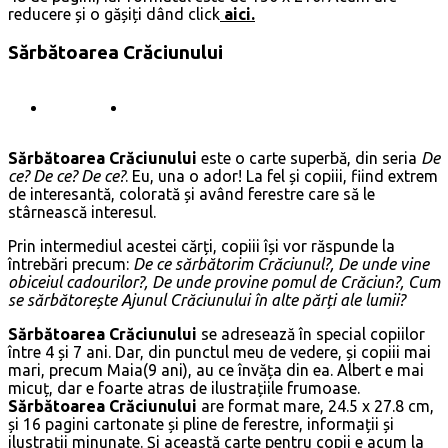
reducere și o gășiți dând click
aici.
Sărbătoarea Crăciunului
Sărbătoarea Crăciunului
este o carte superbă, din seria
De
ce? De ce? De ce?
. Eu, una o ador! La fel și copiii, fiind extrem
de interesantă, colorată și având ferestre care să le
stârnească interesul.
Prin intermediul acestei cărți, copiii își vor răspunde la
întrebări precum:
De ce sărbătorim Crăciunul?, De unde vine
obiceiul cadourilor?, De unde provine pomul de Crăciun?, Cum
se sărbătorește Ajunul Crăciunului în alte părți ale lumii?
Sărbătoarea Crăciunului
se adresează în special copiilor
între 4 și 7 ani. Dar, din punctul meu de vedere, și copiii mai
mari, precum Maia(9 ani), au ce învăța din ea. Albert e mai
micuț, dar e foarte atras de ilustrațiile frumoase.
Sărbătoarea Crăciunului
are format mare, 24.5 x 27.8 cm,
și 16 pagini cartonate și pline de ferestre, informații și
ilustrații minunate. Și această carte pentru copii e acum la