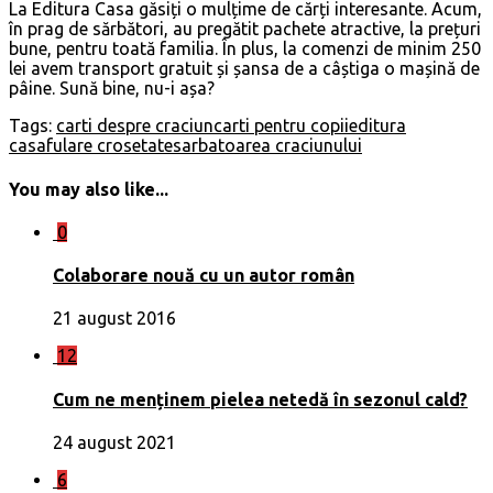
La Editura Casa găsiți o mulțime de cărți interesante. Acum,
în prag de sărbători, au pregătit pachete atractive, la prețuri
bune, pentru toată familia. În plus, la comenzi de minim 250
lei avem transport gratuit și șansa de a câștiga o mașină de
pâine. Sună bine, nu-i așa?
Tags:
carti despre craciun
carti pentru copii
editura
casa
fulare crosetate
sarbatoarea craciunului
You may also like...
0
Colaborare nouă cu un autor român
21 august 2016
12
Cum ne menținem pielea netedă în sezonul cald?
24 august 2021
6