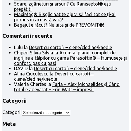
Soare, zgârieturi și arsuri? Cu Raniseptol® ești
pregătit!
MaxiMag® Bisglicinat te ajută să faci tot ce ți-ai
propus în această vară!
Bagajul e făcut? Nu uita și de PREVOMIT®!
Comentarii recente
Lulu
la
Desert cu cartofi – clene/cledine/knedle
Chiperi Silvia Silvia
la
Acum ai planul complet de
îngrijire a tălpilor cu gama Parasoftin® – frumusețe și
confort, pas cu pas!
DAVID
la
Desert cu cartofi – clene/cledine/knedle
Alina Ciuculescu
la
Desert cu cartofi –
clene/cledine/knedle
Valeria Chertes
la
Furia – Alex Michaelides și Când
totul e adevărat – Erin Watt – impresii
Categorii
Categorii
Meta