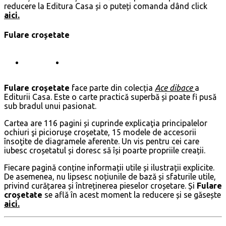
reducere la Editura Casa și o puteți comanda dând click
aici.
Fulare croșetate
Fulare croșetate
face parte din colecția
Ace dibace
a
Editurii Casa. Este o carte practică superbă și poate fi pusă
sub bradul unui pasionat.
Cartea are 116 pagini și cuprinde explicaţia principalelor
ochiuri şi picioruşe croşetate, 15 modele de accesorii
însoţite de diagramele aferente. Un vis pentru cei care
iubesc croșetatul și doresc să își poarte propriile creații.
Fiecare pagină conține informații utile și ilustrații explicite.
De asemenea, nu lipsesc noțiunile de bază și sfaturile utile,
privind curățarea și întreținerea pieselor croșetare. Și
Fulare
croșetate
se află în acest moment la reducere și se găsește
aici.