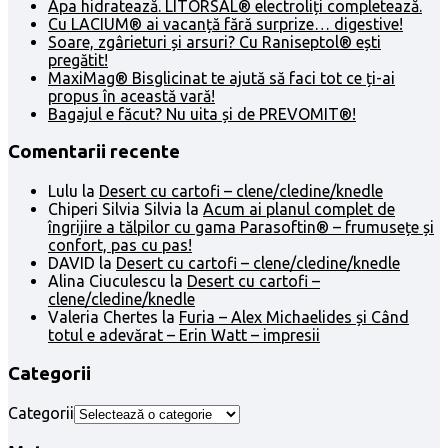
Apa hidratează. LITORSAL® electroliți completează.
Cu LACIUM® ai vacanță fără surprize… digestive!
Soare, zgârieturi și arsuri? Cu Raniseptol® ești
pregătit!
MaxiMag® Bisglicinat te ajută să faci tot ce ți-ai
propus în această vară!
Bagajul e făcut? Nu uita și de PREVOMIT®!
Comentarii recente
Lulu
la
Desert cu cartofi – clene/cledine/knedle
Chiperi Silvia Silvia
la
Acum ai planul complet de
îngrijire a tălpilor cu gama Parasoftin® – frumusețe și
confort, pas cu pas!
DAVID
la
Desert cu cartofi – clene/cledine/knedle
Alina Ciuculescu
la
Desert cu cartofi –
clene/cledine/knedle
Valeria Chertes
la
Furia – Alex Michaelides și Când
totul e adevărat – Erin Watt – impresii
Categorii
Categorii