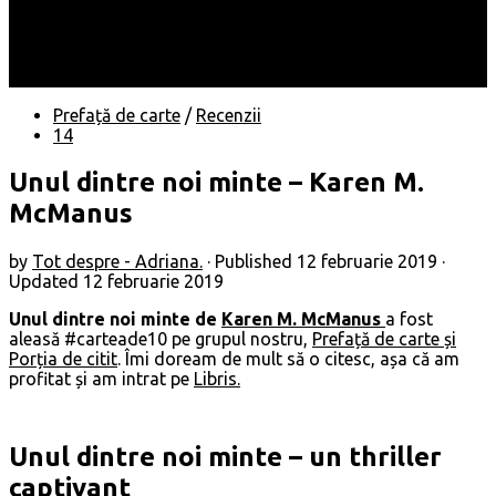
Locuri
Muzică/ Artiști
Evenimente
Contact
Prefață de carte
/
Recenzii
14
Unul dintre noi minte – Karen M.
McManus
by
Tot despre - Adriana.
· Published
12 februarie 2019
·
Updated
12 februarie 2019
Unul dintre noi minte de
Karen M. McManus
a fost
aleasă #carteade10 pe grupul nostru,
Prefață de carte și
Porția de citit
. Îmi doream de mult să o citesc, așa că am
profitat și am intrat pe
Libris.
Unul dintre noi minte – un thriller
captivant