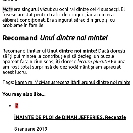
Nate
era singurul văzut cu ochi răi dintre cei 4 suspecți. El
fusese arestat pentru trafic de droguri, iar acum era
eliberat condiționat. Era singurul sărac din grup și cu
probleme în familie.
Recomand
Unul dintre noi minte!
Recomand
thriller-
ul
Unul dintre noi minte!
Dacă dorești
să îți pui mintea la contribuție și să dezlegi un puzzle
aparent fără niciun sens, îți doresc
lectură plăcută!
Eu una
am fost total surprinsă de deznodământ și am apreciat
acest lucru.
Tags:
karen m. McManus
recenzii
thriller
unul dintre noi minte
You may also like...
7
ÎNAINTE DE PLOI de DINAH JEFFERIES. Recenzie
8 ianuarie 2019