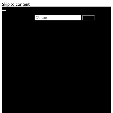
Skip to content
Caută după:
Prefață de carte
Recenzii
Recenzii cărți copii
Nou în bibliotecă
Poezii
Interviuri
Cartea lunii
Tag-uri și Top-uri
Mămici și Copilași
Joburi
Beauty / Fashion
Rețete
Altele
Home/Deco
SuperBlog
Guest post
Impresii
Filme
Produse