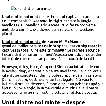
Unul dintre noi minte
este thriller-ul captivant care mi-a
ținut companie în weekend. Intrigi și secrete în jungla
nemiloasă a liceenilor, adolescenți cu diferite probleme,
uniți de o crimă… s-a dovedit a fi rețeta unui weekend
plăcut.
Unul dintre noi minte
de Karen M. McManus
nu este
genul de thriller care te ține în suspans, dar cu siguranță te
captivează total. Cine este criminalul? Ce secrete ascunde
fiecare dintre martorii crimei? Acestea sunt doar două din
întrebările care nu mi-au permis să iau pauză de la citit.
Bronwyn, Addy, Nate, Cooper și Simon au intrat la detenție
în același timp, aparent din cauza unei farse. Cei cinci erau
diferiți, se cunoșteau, dar nu puteau spune că ar fi prieteni.
Dar din acea zi, destinele le-au fost legate fără voia lor.
În timpul orei de detenție, Simon a băut un pahar cu apă și a
făcut un șoc alergic, în urma căruia a murit. Ceilalți patru
adolescenți nu au mai fost niciodată la fel după acea zi.
Unul dintre noi minte – despre