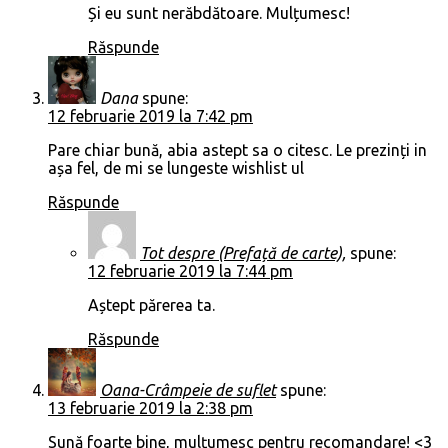
Și eu sunt nerăbdătoare. Mulțumesc!
Răspunde
Dana
spune:
12 februarie 2019 la 7:42 pm
Pare chiar bună, abia astept sa o citesc. Le prezinți in
așa fel, de mi se lungeste wishlist ul
Răspunde
Tot despre (Prefață de carte),
spune:
12 februarie 2019 la 7:44 pm
Aștept părerea ta.
Răspunde
Oana-Crâmpeie de suflet
spune:
13 februarie 2019 la 2:38 pm
Sună foarte bine, mulțumesc pentru recomandare! <3