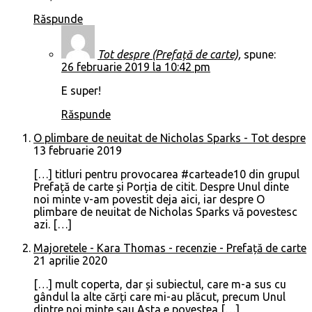
Răspunde
Tot despre (Prefață de carte),
spune:
26 februarie 2019 la 10:42 pm
E super!
Răspunde
O plimbare de neuitat de Nicholas Sparks - Tot despre
13 februarie 2019
[…] titluri pentru provocarea #carteade10 din grupul
Prefață de carte și Porția de citit. Despre Unul dinte
noi minte v-am povestit deja aici, iar despre O
plimbare de neuitat de Nicholas Sparks vă povestesc
azi. […]
Majoretele - Kara Thomas - recenzie - Prefață de carte
21 aprilie 2020
[…] mult coperta, dar și subiectul, care m-a sus cu
gândul la alte cărți care mi-au plăcut, precum Unul
dintre noi minte sau Asta e povestea […]