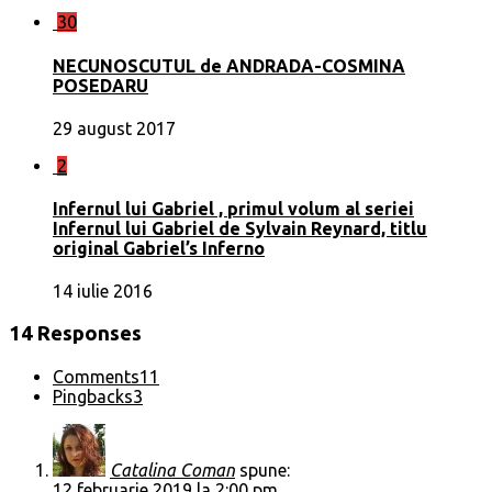
30
NECUNOSCUTUL de ANDRADA-COSMINA
POSEDARU
29 august 2017
2
Infernul lui Gabriel , primul volum al seriei
Infernul lui Gabriel de Sylvain Reynard, titlu
original Gabriel’s Inferno
14 iulie 2016
14 Responses
Comments
11
Pingbacks
3
Catalina Coman
spune:
12 februarie 2019 la 2:00 pm