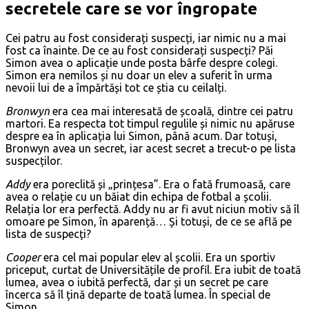
secretele care se vor îngropate
Cei patru au fost considerați suspecți, iar nimic nu a mai
fost ca înainte. De ce au fost considerați suspecți? Păi
Simon avea o aplicație unde posta bârfe despre colegi.
Simon era nemilos și nu doar un elev a suferit în urma
nevoii lui de a împărtăși tot ce știa cu ceilalți.
Bronwyn
era cea mai interesată de școală, dintre cei patru
martori. Ea respecta tot timpul regulile și nimic nu apăruse
despre ea în aplicația lui Simon, până acum. Dar totuși,
Bronwyn avea un secret, iar acest secret a trecut-o pe lista
suspecților.
Addy
era poreclită și „prințesa”. Era o fată frumoasă, care
avea o relație cu un băiat din echipa de fotbal a școlii.
Relația lor era perfectă. Addy nu ar fi avut niciun motiv să îl
omoare pe Simon, în aparență… Și totuși, de ce se află pe
lista de suspecți?
Cooper
era cel mai popular elev al școlii. Era un sportiv
priceput, curtat de Universitățile de profil. Era iubit de toată
lumea, avea o iubită perfectă, dar și un secret pe care
încerca să îl țină departe de toată lumea. În special de
Simon.